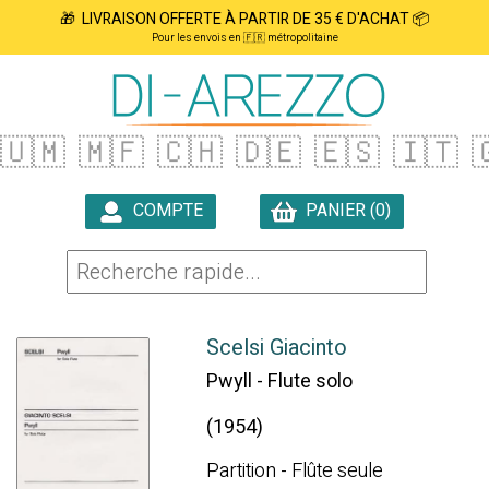
🎁 LIVRAISON OFFERTE À PARTIR DE 35 € D'ACHAT 📦
Pour les envois en 🇫🇷 métropolitaine
🇺🇲
🇲🇫
🇨🇭
🇩🇪
🇪🇸
🇮🇹

COMPTE
PANIER (0)

Scelsi Giacinto
Pwyll - Flute solo
(1954)
Partition - Flûte seule