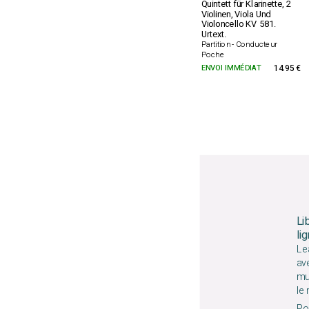
Quintett für Klarinette, 2
Violinen, Viola Und
Violoncello KV 581.
Urtext.
Partition - Conducteur
Poche
ENVOI IMMÉDIAT
14.95 €
Li
li
Le
av
mu
le
Pou