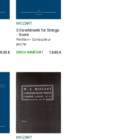
MOZART
3 Divertimenti for Strings
- Score
Partition - Conducteur
poche
9.35 €
ENVOI IMMÉDIAT
14.95 €
MOZART