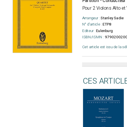
Partition - Conducteu
Pour 2 Violons Alto et
Arrangeur :
Stanley Sadie
N° d'article :
ETP8
Editeur :
Eulenburg
ISBN/ISMN :
979020020
Cet article est issu de la s
CES ARTICL