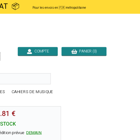
ACHAT 📦
Pour les envois en 🇫🇷 métropolitaine
COMPTE
PANIER (0)

RES
CAHIERS DE MUSIQUE
.81 €
 STOCK
édition prévue
DEMAIN