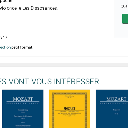
r poche
Qua
 Violoncelle Les Dissonances.
0317
élection
petit format
.
ES VONT VOUS INTÉRESSER