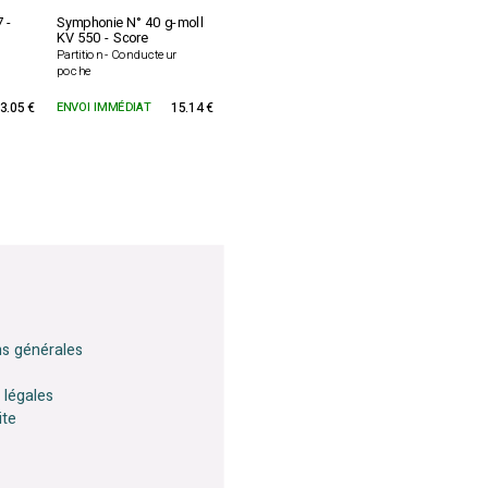
 -
Symphonie N° 40 g-moll
KV 550 - Score
Partition - Conducteur
poche
3.05 €
ENVOI IMMÉDIAT
15.14 €
ns générales
 légales
ite