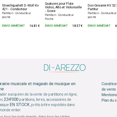
Quatuors pour Flute
Streichquartett D-Moll Kv
Don Giovanni KV 527
Violon, Alto et Violoncelle
421 - Conducteur
Partitur
- Score
Partition - Conducteur
Partition - Conducteur
Partition - Conducteur
poche
poche
Poche
ENVOI IMMÉDIAT
16.81 €
ENVOI IMMÉDIAT
18.57 €
ENVOI IMMÉDIAT
6
brairie musicale et magasin de musique en
Conditio
gne
de vente
ader européen de la vente de partitions en ligne,
Mentions
234'000
ec
partitions, livres, accessoires de
Plan du s
EN STOCK
sique
, prêts à être expédiés dans
 monde entier.
r tous les instruments, dans tous les styles.