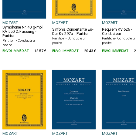
MOZART
MOZART
MOZART
Symphonie Nr. 40 g-moll
Sinfonia Concertante Es-
Requiem KV 626 -
KV 550 2. Fassung -
Dur Kv 297b - Partitur
Conducteur
Partitur
Partition - Conducteur
Partition - Conducteur
Partition - Conducteur
poche
poche
poche
ENVOI IMMÉDIAT
18.57 €
ENVOI IMMÉDIAT
20.43 €
ENVOI IMMÉDIAT
2
MOZART
MOZART
MOZART