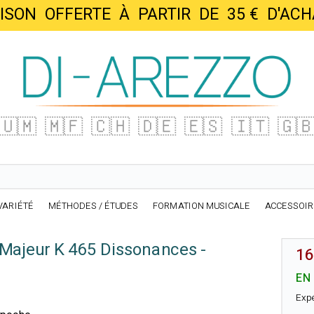
AISON OFFERTE À PARTIR DE 35 € D'
🇺🇲
🇲🇫
🇨🇭
🇩🇪
🇪🇸
🇮🇹
🇬
VARIÉTÉ
MÉTHODES / ÉTUDES
FORMATION MUSICALE
ACCESSOI
Majeur K 465 Dissonances -
16
EN
Exp