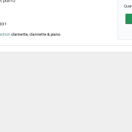
et piano
Quan
331
lection
clarinette, clarinette & piano
.