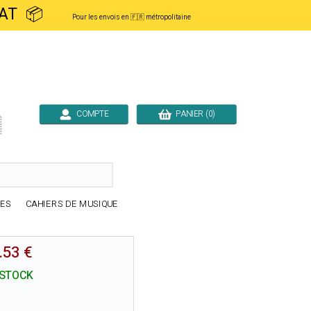
ACHAT 📦
Pour les envois en 🇫🇷 métropolitaine
COMPTE
PANIER (0)

RES
CAHIERS DE MUSIQUE
.53 €
 STOCK