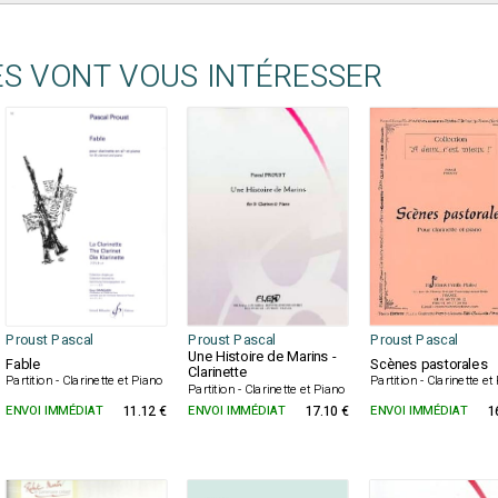
ES VONT VOUS INTÉRESSER
Proust Pascal
Proust Pascal
Proust Pascal
Une Histoire de Marins -
Fable
Scènes pastorales
Clarinette
Partition - Clarinette et Piano
Partition - Clarinette e
Partition - Clarinette et Piano
ENVOI IMMÉDIAT
11.12 €
ENVOI IMMÉDIAT
17.10 €
ENVOI IMMÉDIAT
1