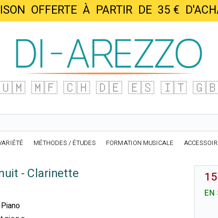
AISON OFFERTE À PARTIR DE 35 € D'
🇺🇲
🇲🇫
🇨🇭
🇩🇪
🇪🇸
🇮🇹
🇬
VARIÉTÉ
MÉTHODES / ÉTUDES
FORMATION MUSICALE
ACCESSOI
nuit - Clarinette
15
EN
t Piano