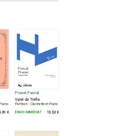
Proust Pascal
Valet de Trèfle
t Piano
Partition - Clarinette et Piano
6.81 €
ENVOI IMMÉDIAT
15.53 €