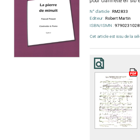
pour clarinette en sib 
N° d'article :
RM2833
Editeur :
Robert Martin
ISBN/ISMN :
9790231028
Cet article est issu de la sé