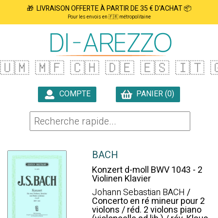
🎁 LIVRAISON OFFERTE À PARTIR DE 35 € D'ACHAT 📦
Pour les envois en 🇫🇷 métropolitaine
🇺🇲
🇲🇫
🇨🇭
🇩🇪
🇪🇸
🇮🇹

COMPTE
PANIER (0)

BACH
Konzert d-moll BWV 1043 - 2
Violinen Klavier
Johann Sebastian BACH
/
Concerto en ré mineur pour 2
violons / réd. 2 violons piano