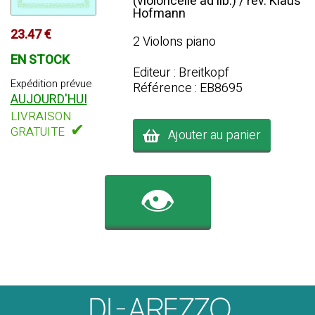
(violoncelle ad lib.) / rév. Klaus
Hofmann
23.47 €
2 Violons piano
EN STOCK
Editeur : Breitkopf
Expédition prévue
Référence : EB8695
AUJOURD'HUI
LIVRAISON
✔
GRATUITE
Ajouter au panier
👁️