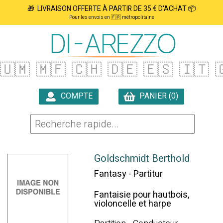
🎁 LIVRAISON OFFERTE À PARTIR DE 35 € D'ACHAT 📦
Pour les envois en 🇫🇷 métropolitaine
🇺🇲
🇲🇫
🇨🇭
🇩🇪
🇪🇸
🇮🇹

COMPTE
PANIER (0)

Goldschmidt Berthold
Fantasy - Partitur
Fantaisie pour hautbois,
violoncelle et harpe