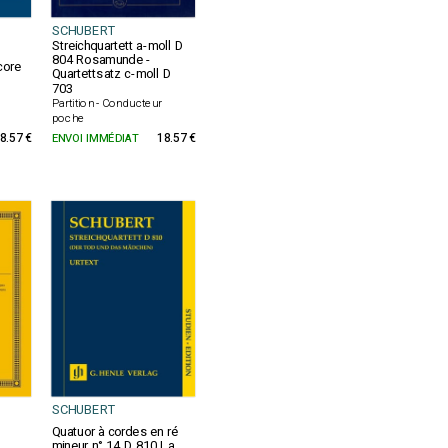
SCHUBERT
Streichquartett a-moll D
804 Rosamunde -
core
Quartettsatz c-moll D
703
Partition - Conducteur
poche
8.57 €
ENVOI IMMÉDIAT
18.57 €
SCHUBERT
Quatuor à cordes en ré
mineur n° 14 D 810 La