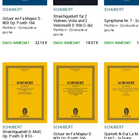
SCHUBERT
SCHUBERT
SCHUBERT
Streichquintett für 2
Octuor en Fa Majeur D.
Violinen, Viola und 2
Symphonie Nr. 7 - S
803 Op. Posth 166
Violoncelli D 956 C-dur
Partition - Conducteur
Partition - Conducteur
Partition - Conducteur
poche
poche
poche
ENVOI IMMÉDIAT
22.10 €
ENVOI IMMÉDIAT
18.57 €
ENVOI IMMÉDIAT
1
SCHUBERT
SCHUBERT
SCHUBERT
Streichquartett D-Moll,
Octuor en Fa Majeur D.
Quintett A-Dur La M.
Op. Posth. D 810 -
803 Op. Posth 166
D.667 - la Truite