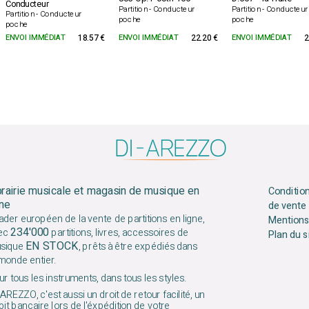
Conducteur
Partition - Conducteur
Partition - Conducteur
Partition - Conducteur
poche
poche
poche
ENVOI IMMÉDIAT
18.57 €
ENVOI IMMÉDIAT
22.20 €
ENVOI IMMÉDIAT
2
brairie musicale et magasin de musique en
Conditio
gne
de vente
ader européen de la vente de partitions en ligne,
Mentions
234'000
ec
partitions, livres, accessoires de
Plan du s
EN STOCK
sique
, prêts à être expédiés dans
 monde entier.
r tous les instruments, dans tous les styles.
AREZZO, c'est aussi un droit de retour facilité, un
it bancaire lors de l'éxpédition de votre