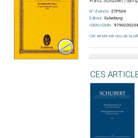
Franz Schubert /Symph
N° d'article :
ETP504
Editeur :
Eulenburg
ISBN/ISMN :
979020020
Cet article est issu de la s
CES ARTICL