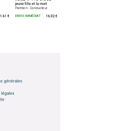
jeune fille et la mort
Partition - Conducteur
1.61 €
ENVOI IMMÉDIAT
16.02 €
ns générales
 légales
ite