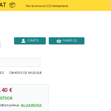
ACHAT 📦
Pour les envois en 🇫🇷 métropolitaine
COMPTE
PANIER (0)

RES
CAHIERS DE MUSIQUE
.40 €
 STOCK
édition prévue
AUJOURD'HUI