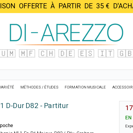
AISON OFFERTE À PARTIR DE 35 € D'
🇺🇲
🇲🇫
🇨🇭
🇩🇪
🇪🇸
🇮🇹
🇬
VARIÉTÉ
MÉTHODES / ÉTUDES
FORMATION MUSICALE
ACCESSOI
1 D-Dur D82 - Partitur
17
EN
r poche
Exp