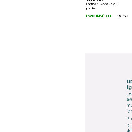
Partition - Conducteur
poche
ENVOI IMMÉDIAT
19.75 €
Li
li
Le
av
mu
le
Pou
DI-
déb