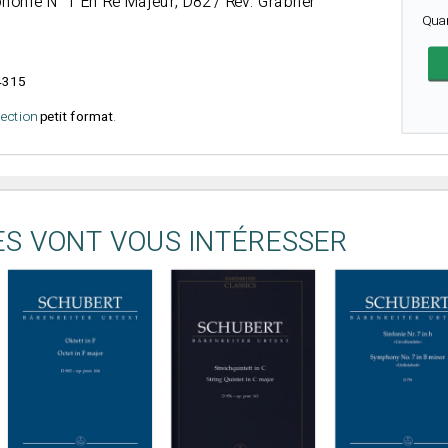
onie N° 1 En Ré Majeur, D82 / Rév. Grabner
Qua
4315
élection
petit format
.
ES VONT VOUS INTÉRESSER