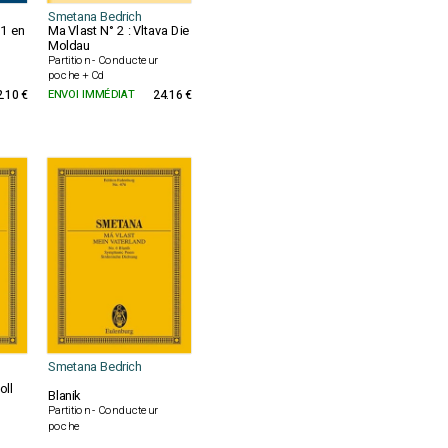
Smetana Bedrich
 1 en
Ma Vlast N° 2 : Vltava Die
Moldau
Partition - Conducteur
poche + Cd
2.10 €
ENVOI IMMÉDIAT
24.16 €
Smetana Bedrich
oll
Blanik
Partition - Conducteur
poche