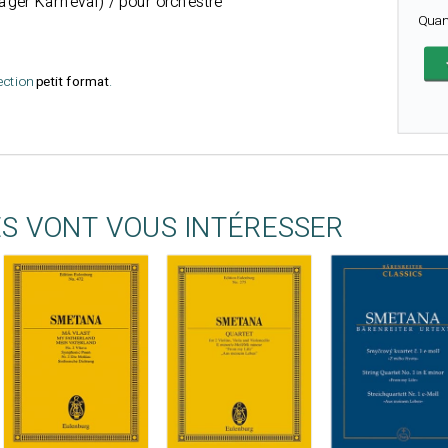
ager Karneval) / pour orchestre
Quan
lection
petit format
.
ES VONT VOUS INTÉRESSER