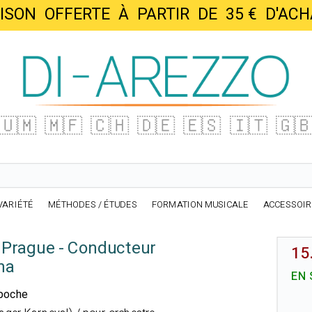
AISON OFFERTE À PARTIR DE 35 € D'
🇺🇲
🇲🇫
🇨🇭
🇩🇪
🇪🇸
🇮🇹
🇬
VARIÉTÉ
MÉTHODES / ÉTUDES
FORMATION MUSICALE
ACCESSOI
 Prague - Conducteur
15
na
EN 
 poche