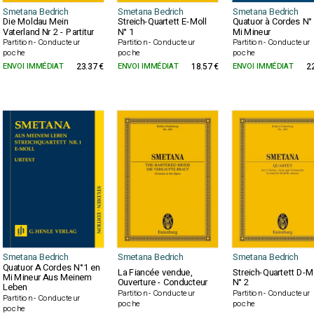
Smetana Bedrich
Smetana Bedrich
Smetana Bedrich
Die Moldau Mein
Streich-Quartett E-Moll
Quatuor à Cordes N°
Vaterland Nr 2 - Partitur
N° 1
Mi Mineur
Partition - Conducteur
Partition - Conducteur
Partition - Conducteur
poche
poche
poche
ENVOI IMMÉDIAT
23.37 €
ENVOI IMMÉDIAT
18.57 €
ENVOI IMMÉDIAT
2
Smetana Bedrich
Smetana Bedrich
Smetana Bedrich
Quatuor A Cordes N°1 en
La Fiancée vendue,
Streich-Quartett D-M
Mi Mineur Aus Meinem
Ouverture - Conducteur
N° 2
Leben
Partition - Conducteur
Partition - Conducteur
Partition - Conducteur
poche
poche
poche