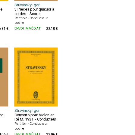
Stravinsky Igor
te
3 Pieces pour quatuor à
cordes - Score
Partition - Conducteur
poche
6.31 €
ENVOI IMMÉDIAT
22.10 €
Stravinsky Igor
ing
Concerto pour Violon en
Ré M. 1931 - Conducteur
Partition - Conducteur
poche
4.06 €
ENVOI IMMÉDIAT
23.96 €