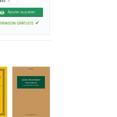
tité
Ajouter au panier
✔
IVRAISON GRATUITE