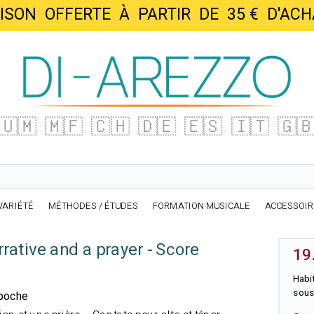
AISON OFFERTE À PARTIR DE 35 € D'
🇺🇲
🇲🇫
🇨🇭
🇩🇪
🇪🇸
🇮🇹
🇬
VARIÉTÉ
MÉTHODES / ÉTUDES
FORMATION MUSICALE
ACCESSOI
rative and a prayer - Score
19
Habi
sous
 poche