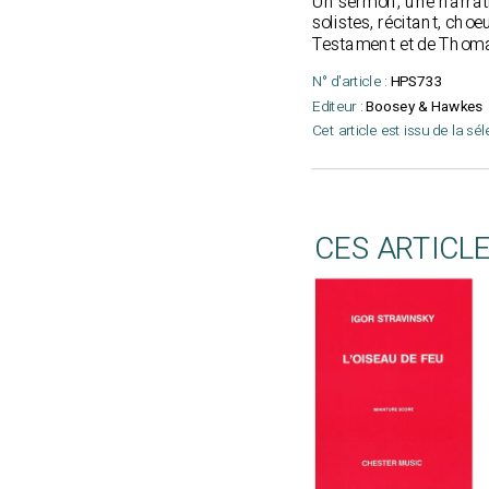
Un sermon, une narrati
solistes, récitant, choe
Testament et de Thom
N° d'article :
HPS733
Editeur :
Boosey & Hawkes
Cet article est issu de la sé
CES ARTICL