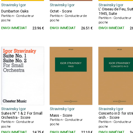
Stravinsky Igor
Stravinsky Igor
Stravinsky Igor
L' Oiseau de Feu, Sui
Dumbarton Oaks
Octet - Score
1945, Suite
Partition - Conducteur
Partition - Conducteur de
Partition - Conducteur
poche
poche
poche
ENVOI IMMÉDIAT
23.96 €
ENVOI IMMÉDIAT
26.51 €
ENVOI IMMÉDIAT
2
Stravinsky Igor
Stravinsky Igor
Stravinsky Igor
Suites N° 1 & 2 For Small
Concerto in D for str
Mass - Score
Orchestra - Score
orch. - Score
Partition - Conducteur
Partition - Conducteur
Partition - Conducteur
poche
poche
poche
ENVOI IMMÉDIAT
24.75 €
ENVOI IMMÉDIAT
22.10 €
ENVOI IMMÉDIAT
3