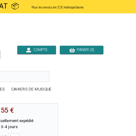
ACHAT 📦
Pour les envois en 🇫🇷 métropolitaine
COMPTE
PANIER (0)

RES
CAHIERS DE MUSIQUE
.55 €
tuellement expédié
 3-4 jours