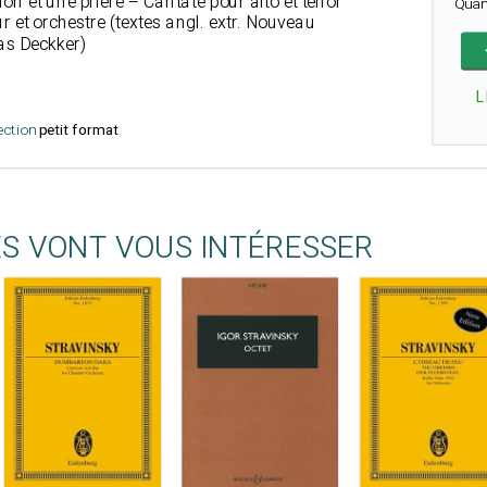
on et une prière – Cantate pour alto et ténor
Quan
ur et orchestre (textes angl. extr. Nouveau
as Deckker)
L
lection
petit format
.
ES VONT VOUS INTÉRESSER