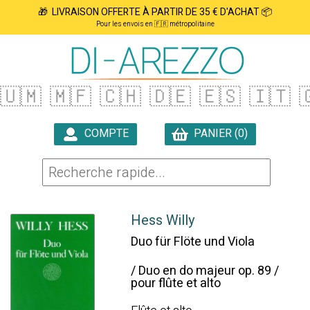
🎁 LIVRAISON OFFERTE À PARTIR DE 35 € D'ACHAT 📦
Pour les envois en 🇫🇷 métropolitaine
🇺🇲
🇲🇫
🇨🇭
🇩🇪
🇪🇸
🇮🇹

COMPTE
PANIER (0)

Hess Willy
Duo für Flöte und Viola
/ Duo en do majeur op. 89 /
pour flûte et alto