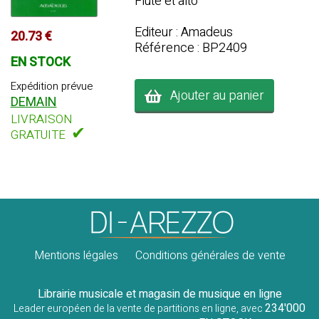
Flûte et alto
Editeur : Amadeus
20.73 €
Référence : BP2409
EN STOCK
Expédition prévue
Ajouter au panier
DEMAIN
LIVRAISON
✔
GRATUITE
Mentions légales
Conditions générales de vente
Librairie musicale et magasin de musique en ligne
234'000
Leader européen de la vente de partitions en ligne, avec