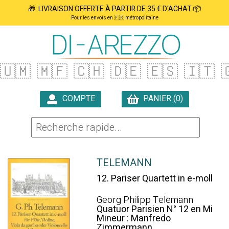
🎁 LIVRAISON OFFERTE À PARTIR DE 35 € D'ACHAT 📦
Pour les envois en 🇫🇷 métropolitaine
🇺🇲
🇲🇫
🇨🇭
🇩🇪
🇪🇸
🇮🇹

COMPTE
PANIER (0)

TELEMANN
12. Pariser Quartett in e-moll
Georg Philipp Telemann
Quatuor Parisien N° 12 en Mi
Mineur : Manfredo
Zimmermann