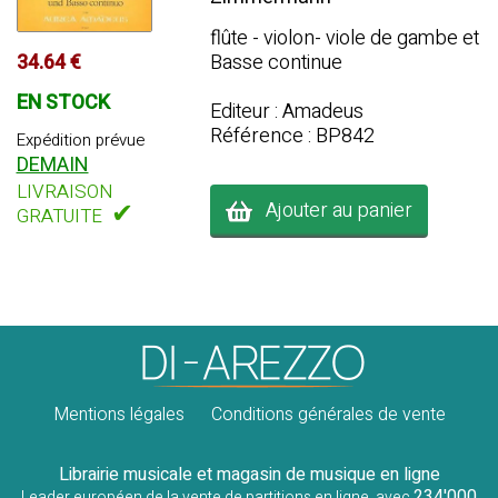
flûte - violon- viole de gambe et
34.64 €
Basse continue
EN STOCK
Editeur : Amadeus
Référence : BP842
Expédition prévue
DEMAIN
LIVRAISON
✔
Ajouter au panier
GRATUITE
Mentions légales
Conditions générales de vente
Librairie musicale et magasin de musique en ligne
234'000
Leader européen de la vente de partitions en ligne, avec