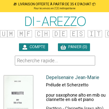
🎁 LIVRAISON OFFERTE À PARTIR DE 35 € D'ACHAT 📦
Pour les envois en 🇫🇷 métropolitaine
🇺🇲
🇲🇫
🇨🇭
🇩🇪
🇪🇸
🇮🇹

COMPTE
PANIER (0)

Depelsenaire Jean-Marie
Prélude et Scherzetto
pour saxophone alto en mib ou
clarinette en sib et piano
Partition - Clarinette (saxo alto)