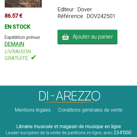
Editeur : Dover
86.57 €
Référence : DOV242501
EN STOCK
Ajouter au panier
Expédition prévue
DEMAIN
LIVRAISON
✔
GRATUITE
Mentions légales
Conditions générales de vente
Librairie musicale et magasin de musique en ligne
234'000
Leader européen de la vente de partitions en ligne, avec