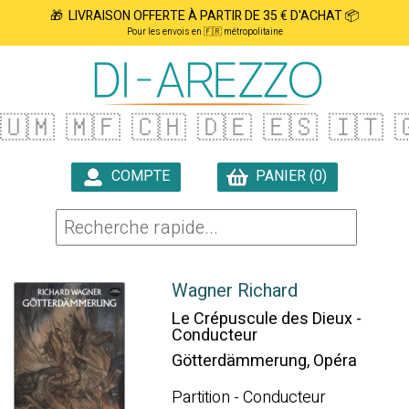
🎁 LIVRAISON OFFERTE À PARTIR DE 35 € D'ACHAT 📦
Pour les envois en 🇫🇷 métropolitaine
🇺🇲
🇲🇫
🇨🇭
🇩🇪
🇪🇸
🇮🇹

COMPTE
PANIER (0)

Wagner Richard
Le Crépuscule des Dieux -
Conducteur
Götterdämmerung, Opéra
Partition - Conducteur