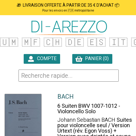
🎁 LIVRAISON OFFERTE À PARTIR DE 35 € D'ACHAT 📦
Pour les envois en 🇫🇷 métropolitaine
🇺🇲
🇲🇫
🇨🇭
🇩🇪
🇪🇸
🇮🇹

COMPTE
PANIER (0)

BACH
6 Suiten BWV 1007-1012 -
Violoncello Solo
Johann Sebastian BACH
Suites
pour violoncelle seul / Version
Urtext (rév. Egon Voss) +