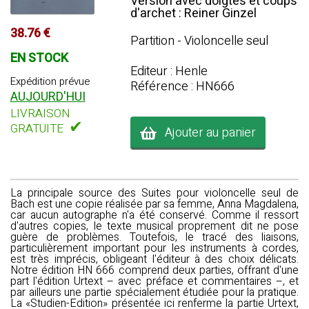
Version avec doigtés et coups
d'archet : Reiner Ginzel
38.76 €
Partition - Violoncelle seul
EN STOCK
Editeur : Henle
Expédition prévue
Référence : HN666
AUJOURD'HUI
LIVRAISON
✔
GRATUITE
Ajouter au panier
La principale source des Suites pour violoncelle seul de
Bach est une copie réalisée par sa femme, Anna Magdalena,
car aucun autographe n'a été conservé. Comme il ressort
d'autres copies, le texte musical proprement dit ne pose
guère de problèmes. Toutefois, le tracé des liaisons,
particulièrement important pour les instruments à cordes,
est très imprécis, obligeant l'éditeur à des choix délicats.
Notre édition HN 666 comprend deux parties, offrant d'une
part l'édition Urtext – avec préface et commentaires –, et
par ailleurs une partie spécialement étudiée pour la pratique.
La «Studien-Edition» présentée ici renferme la partie Urtext,