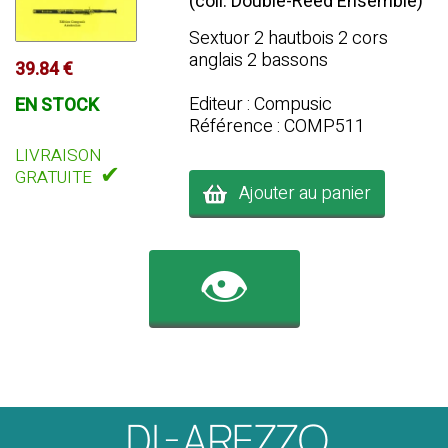
(coll. Double-Reed Ensemble)
Sextuor 2 hautbois 2 cors
anglais 2 bassons
39.84 €
Editeur : Compusic
EN STOCK
Référence : COMP511
LIVRAISON
✔
GRATUITE
Ajouter au panier
👁️