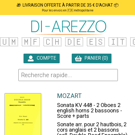
🎁 LIVRAISON OFFERTE À PARTIR DE 35 € D'ACHAT 📦
Pour les envois en 🇫🇷 métropolitaine
🇺🇲
🇲🇫
🇨🇭
🇩🇪
🇪🇸
🇮🇹

COMPTE
PANIER (0)

MOZART
Sonata KV 448 - 2 Oboes 2
english horns 2 bassoons -
Score + parts
Sonate arr. pour 2 hautbois, 2
cors anglais et 2 bassons