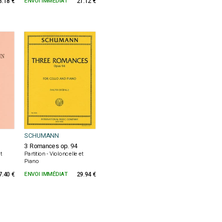
3.18 €
ENVOI IMMÉDIAT
21.12 €
SCHUMANN
3 Romances op. 94
t
Partition - Violoncelle et
Piano
7.40 €
ENVOI IMMÉDIAT
29.94 €