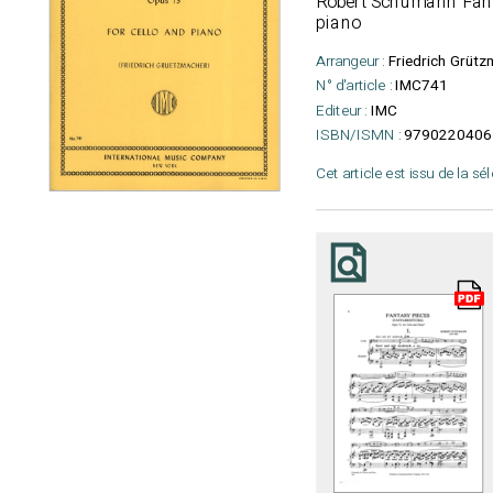
Robert Schumann Fantas
piano
Arrangeur :
Friedrich Grüt
N° d'article :
IMC741
Editeur :
IMC
ISBN/ISMN :
9790220406
Cet article est issu de la sé