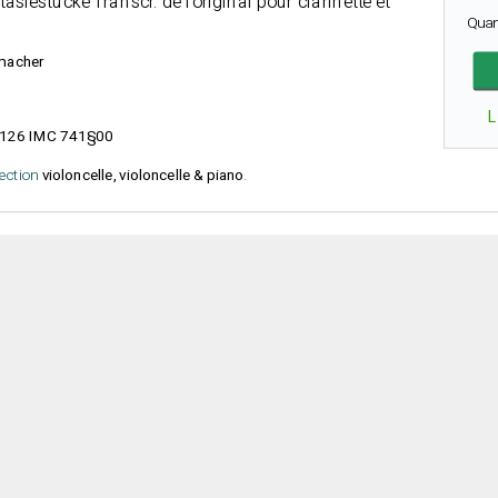
iestücke Transcr. de l'original pour clarinette et
Quan
zmacher
L
126 IMC 741§00
lection
violoncelle, violoncelle & piano
.