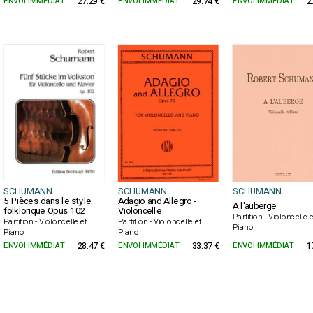
ENVOI IMMÉDIAT
27.29 €
ENVOI IMMÉDIAT
29.74 €
ENVOI IMMÉDIAT
2
SCHUMANN
SCHUMANN
SCHUMANN
5 Pièces dans le style
Adagio and Allegro -
A l'auberge
folklorique Opus 102
Violoncelle
Partition - Violoncelle e
Partition - Violoncelle et
Partition - Violoncelle et
Piano
Piano
Piano
ENVOI IMMÉDIAT
28.47 €
ENVOI IMMÉDIAT
33.37 €
ENVOI IMMÉDIAT
1