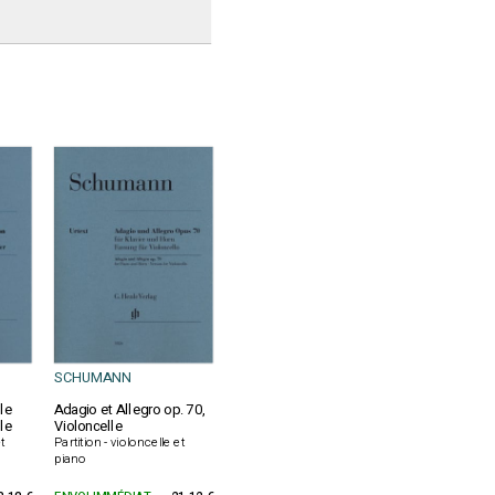
SCHUMANN
le
Adagio et Allegro op. 70,
le
Violoncelle
t
Partition - violoncelle et
piano