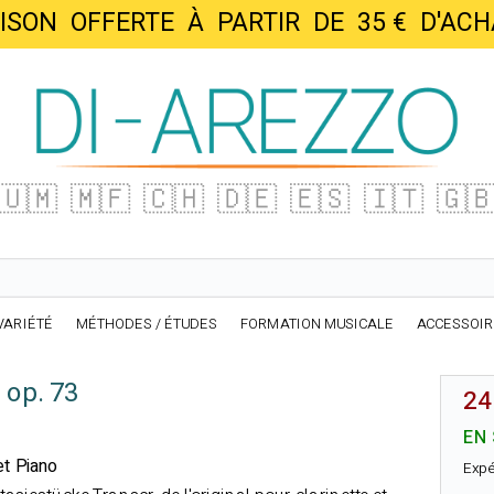
AISON OFFERTE À PARTIR DE 35 € D'
🇺🇲
🇲🇫
🇨🇭
🇩🇪
🇪🇸
🇮🇹
🇬
VARIÉTÉ
MÉTHODES / ÉTUDES
FORMATION MUSICALE
ACCESSOI
 op. 73
24
EN
et Piano
Expé