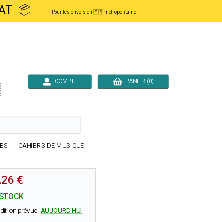
ACHAT 📦
Pour les envois en 🇫🇷 métropolitaine
COMPTE
PANIER (0)

RES
CAHIERS DE MUSIQUE
.26 €
 STOCK
dition prévue
AUJOURD'HUI