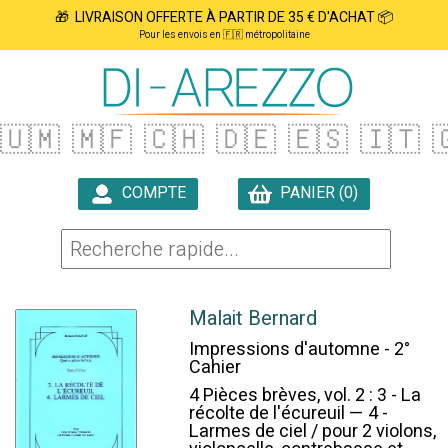
🎁 LIVRAISON OFFERTE À PARTIR DE 35 € D'ACHAT 📦
Pour les envois en 🇫🇷 métropolitaine
🇺🇲
🇲🇫
🇨🇭
🇩🇪
🇪🇸
🇮🇹

COMPTE
PANIER (0)

Malait Bernard
Impressions d'automne - 2°
Cahier
4 Pièces brèves, vol. 2 : 3 - La
récolte de l'écureuil — 4 -
Larmes de ciel / pour 2 violons,