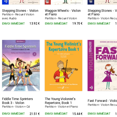
Stepping Stones - Violon
Waggon Wheels - Violon
Stepping Stones - V
et Piano
et Piano
Partition - Recueil Violon
Partition - Recueil Violon
Partition - Violon Recu
avec Audio
ENVOI IMMÉDIAT
13.92 €
ENVOI IMMÉDIAT
19.70 €
ENVOI IMMÉDIAT
1
Fiddle Time Sprinters
The Young Violonist's
Fast Forward - Viol
Book 3 - Violon
Repertoire, Book 1
Partition - Violon Recu
Partition - Violon + Cd
Partition - Violon et Piano
ENVOI IMMÉDIAT
21.51 €
ENVOI IMMÉDIAT
15.44 €
ENVOI IMMÉDIAT
1