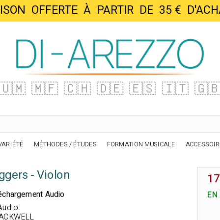
AISON OFFERTE À PARTIR DE 35 € D'
🇺🇲
🇲🇫
🇨🇭
🇩🇪
🇪🇸
🇮🇹
🇬
VARIÉTÉ
MÉTHODES / ÉTUDES
FORMATION MUSICALE
ACCESSOI
ggers - Violon
17
éléchargement Audio
EN
Audio
.
BLACKWELL