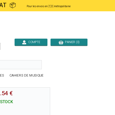
ACHAT 📦
Pour les envois en 🇫🇷 métropolitaine
COMPTE
PANIER (0)

RES
CAHIERS DE MUSIQUE
.54 €
 STOCK