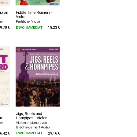
iolon
Fiddle Time Runners -
Violon
eil
Partition - Violon
9.70 €
ENVOI IMMÉDIAT
18.23 €
Jigs, Reels and
on
Hornpipes - Violon
eil
Violon et piano avec
téléchargement Audio
6.42 €
ENVOI IMMÉDIAT
29.16 €