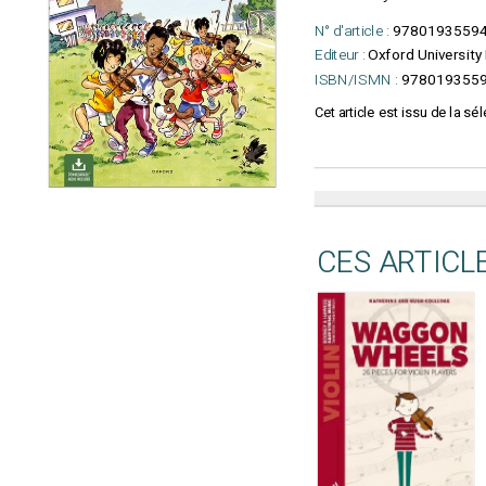
N° d'article :
9780193559
Editeur :
Oxford University
ISBN/ISMN :
978019355
Cet article est issu de la sél
CES ARTICL