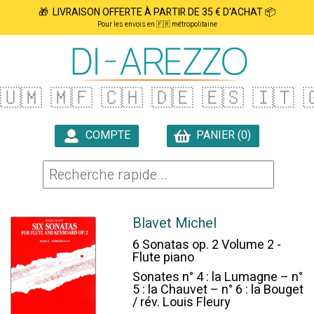
🎁 LIVRAISON OFFERTE À PARTIR DE 35 € D'ACHAT 📦
Pour les envois en 🇫🇷 métropolitaine
🇺🇲
🇲🇫
🇨🇭
🇩🇪
🇪🇸
🇮🇹

COMPTE
PANIER (0)

Blavet Michel
6 Sonatas op. 2 Volume 2 -
Flute piano
Sonates n° 4 : la Lumagne – n°
5 : la Chauvet – n° 6 : la Bouget
/ rév. Louis Fleury