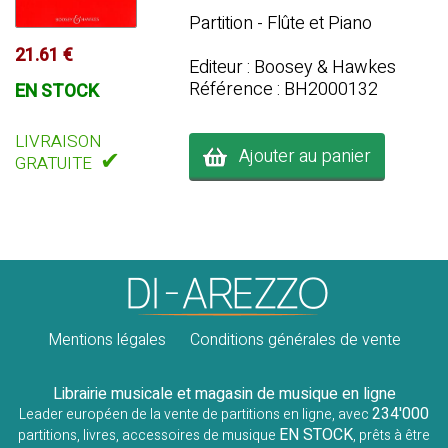
Partition - Flûte et Piano
21.61 €
Editeur : Boosey & Hawkes
Référence : BH2000132
EN STOCK
LIVRAISON
Ajouter au panier
✔
GRATUITE
Mentions légales
Conditions générales de vente
Librairie musicale et magasin de musique en ligne
234'000
Leader européen de la vente de partitions en ligne, avec
EN STOCK
partitions, livres, accessoires de musique
, prêts à être