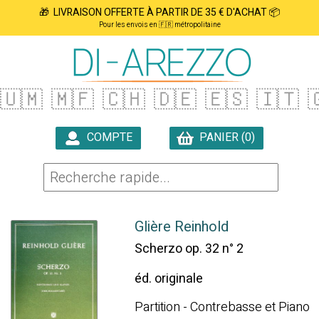
🎁 LIVRAISON OFFERTE À PARTIR DE 35 € D'ACHAT 📦
Pour les envois en 🇫🇷 métropolitaine
🇺🇲
🇲🇫
🇨🇭
🇩🇪
🇪🇸
🇮🇹

COMPTE
PANIER (0)

Glière Reinhold
Scherzo op. 32 n° 2
éd. originale
Partition - Contrebasse et Piano