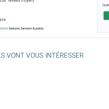
(coll. Niveau moyen)
Quan
579
lection
basson, basson & piano
.
ES VONT VOUS INTÉRESSER