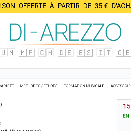
AISON OFFERTE À PARTIR DE 35 € D'
🇺🇲
🇲🇫
🇨🇭
🇩🇪
🇪🇸
🇮🇹
🇬
VARIÉTÉ
MÉTHODES / ÉTUDES
FORMATION MUSICALE
ACCESSOI
o
15
EN
o