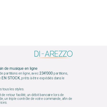
sin de musique en ligne
234'000
e partitions en ligne, avec
partitions,
EN STOCK
e
, prêts à être expédiés dans le
 tous les styles.
 de retour facilité, un débit bancaire lors de
e, un triple contrôle de votre commande, afin de
vices.