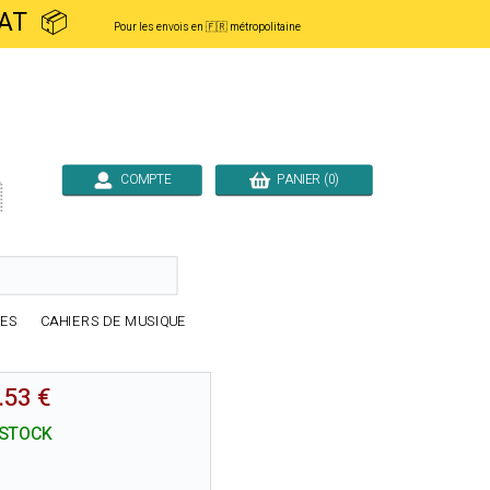
ACHAT 📦
Pour les envois en 🇫🇷 métropolitaine
COMPTE
PANIER (0)

RES
CAHIERS DE MUSIQUE
.53 €
 STOCK