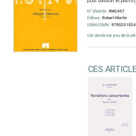
pour basson et piano 
N° d'article :
RM2457
Editeur :
Robert Martin
ISBN/ISMN :
9790231024
Cet article est issu de la sé
CES ARTICL