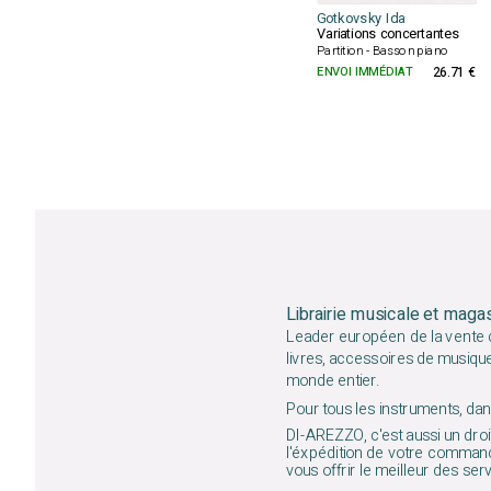
Gotkovsky Ida
Variations concertantes
Partition - Basson piano
ENVOI IMMÉDIAT
26.71 €
Librairie musicale et maga
Leader européen de la vente d
livres, accessoires de musiqu
monde entier.
Pour tous les instruments, dans
DI-AREZZO, c'est aussi un droit
l'éxpédition de votre command
vous offrir le meilleur des ser