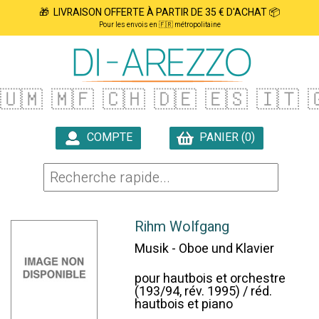
🎁 LIVRAISON OFFERTE À PARTIR DE 35 € D'ACHAT 📦
Pour les envois en 🇫🇷 métropolitaine
🇺🇲
🇲🇫
🇨🇭
🇩🇪
🇪🇸
🇮🇹

COMPTE
PANIER (0)

Rihm Wolfgang
Musik - Oboe und Klavier
pour hautbois et orchestre
(193/94, rév. 1995) / réd.
hautbois et piano