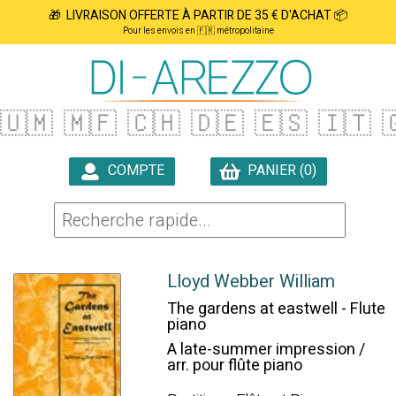
🎁 LIVRAISON OFFERTE À PARTIR DE 35 € D'ACHAT 📦
Pour les envois en 🇫🇷 métropolitaine
🇺🇲
🇲🇫
🇨🇭
🇩🇪
🇪🇸
🇮🇹

COMPTE
PANIER (0)

Lloyd Webber William
The gardens at eastwell - Flute
piano
A late-summer impression /
arr. pour flûte piano