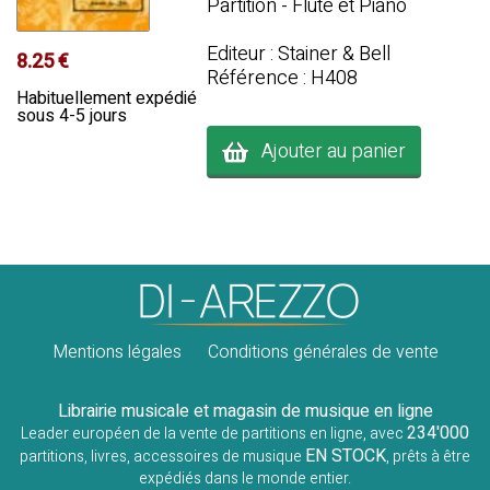
Partition - Flûte et Piano
Editeur : Stainer & Bell
8.25 €
Référence : H408
Habituellement expédié
sous 4-5 jours
Ajouter au panier
Mentions légales
Conditions générales de vente
Librairie musicale et magasin de musique en ligne
234'000
Leader européen de la vente de partitions en ligne, avec
EN STOCK
partitions, livres, accessoires de musique
, prêts à être
expédiés dans le monde entier.