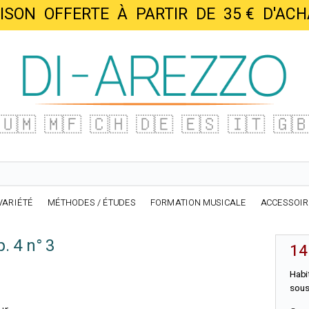
AISON OFFERTE À PARTIR DE 35 € D'
🇺🇲
🇲🇫
🇨🇭
🇩🇪
🇪🇸
🇮🇹
🇬
VARIÉTÉ
MÉTHODES / ÉTUDES
FORMATION MUSICALE
ACCESSOI
. 4 n° 3
14
Habi
sous