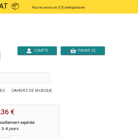
ACHAT 📦
Pour les envois en 🇫🇷 métropolitaine
COMPTE
PANIER (0)

RES
CAHIERS DE MUSIQUE
.36 €
tuellement expédié
 3-4 jours