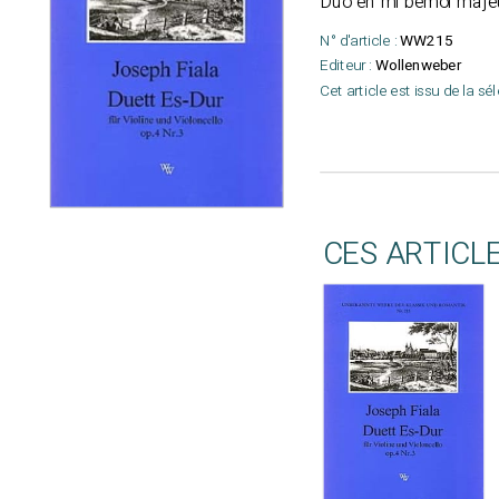
Duo en mi bémol maje
N° d'article :
WW215
Editeur :
Wollenweber
Cet article est issu de la sé
CES ARTICL