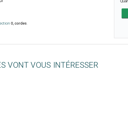
ur
Quan
lection
0, cordes
.
ES VONT VOUS INTÉRESSER