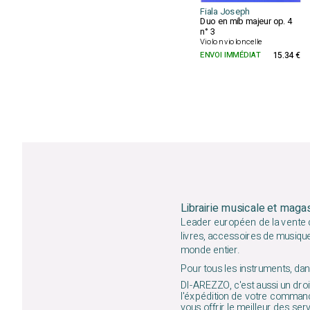
Fiala Joseph
Duo en mib majeur op. 4
n° 3
Violon violoncelle
ENVOI IMMÉDIAT
15.34 €
Librairie musicale et maga
Leader européen de la vente d
livres, accessoires de musiqu
monde entier.
Pour tous les instruments, dans
DI-AREZZO, c'est aussi un droit
l'éxpédition de votre command
vous offrir le meilleur des ser