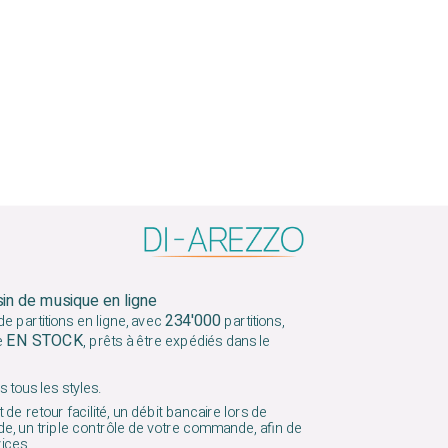
sin de musique en ligne
234'000
e partitions en ligne, avec
partitions,
EN STOCK
e
, prêts à être expédiés dans le
 tous les styles.
 de retour facilité, un débit bancaire lors de
e, un triple contrôle de votre commande, afin de
vices.