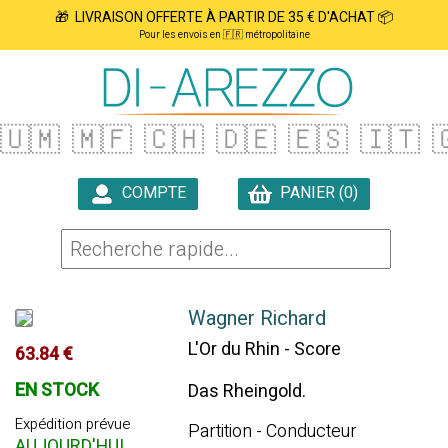
🎁 LIVRAISON OFFERTE À PARTIR DE 35 € D'ACHAT 📦
Pour les envois en 🇫🇷 métropolitaine
🇺🇲
🇲🇫
🇨🇭
🇩🇪
🇪🇸
🇮🇹

COMPTE
PANIER (0)

Wagner Richard
L'Or du Rhin - Score
63.84 €
EN STOCK
Das Rheingold.
Expédition prévue
Partition - Conducteur
AUJOURD'HUI