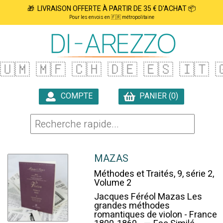
🎁 LIVRAISON OFFERTE À PARTIR DE 35 € D'ACHAT 📦
Pour les envois en 🇫🇷 métropolitaine
🇺🇲
🇲🇫
🇨🇭
🇩🇪
🇪🇸
🇮🇹

COMPTE
PANIER (0)

MAZAS
Méthodes et Traités, 9, série 2,
Volume 2
Jacques Féréol Mazas Les
grandes méthodes
romantiques de violon - France