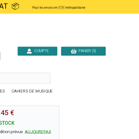
ACHAT 📦
Pour les envois en 🇫🇷 métropolitaine
COMPTE
PANIER (0)

RES
CAHIERS DE MUSIQUE
.45 €
STOCK
dition prévue
AUJOURD'HUI