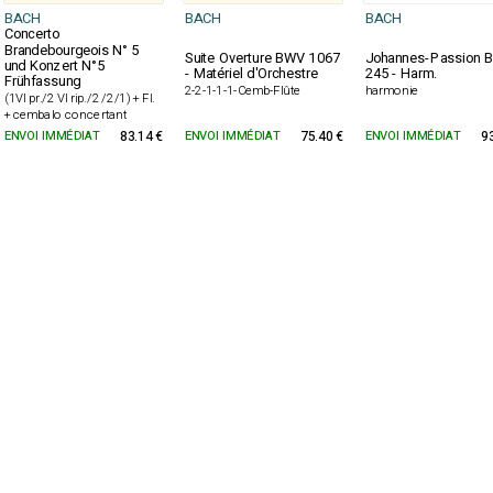
BACH
BACH
BACH
Concerto
Brandebourgeois N° 5
Suite Overture BWV 1067
Johannes-Passion 
und Konzert N°5
- Matériel d'Orchestre
245 - Harm.
Frühfassung
2-2-1-1-1-Cemb-Flûte
harmonie
(1Vl pr./2 Vl rip./2 /2/1) + Fl.
+ cembalo concertant
ENVOI IMMÉDIAT
83.14 €
ENVOI IMMÉDIAT
75.40 €
ENVOI IMMÉDIAT
9