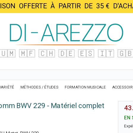
AISON OFFERTE À PARTIR DE 35 € D'
🇺🇲
🇲🇫
🇨🇭
🇩🇪
🇪🇸
🇮🇹
🇬
VARIÉTÉ
MÉTHODES / ÉTUDES
FORMATION MUSICALE
ACCESSOI
omm BWV 229 - Matériel complet
43
EN 
Expé