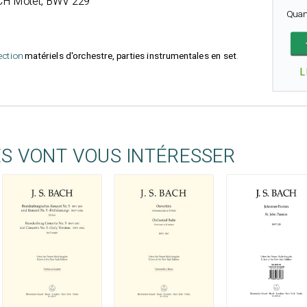
CH
Motet, BWV 229
Quan
lection
matériels d'orchestre, parties instrumentales en set
.
L
ES VONT VOUS INTÉRESSER