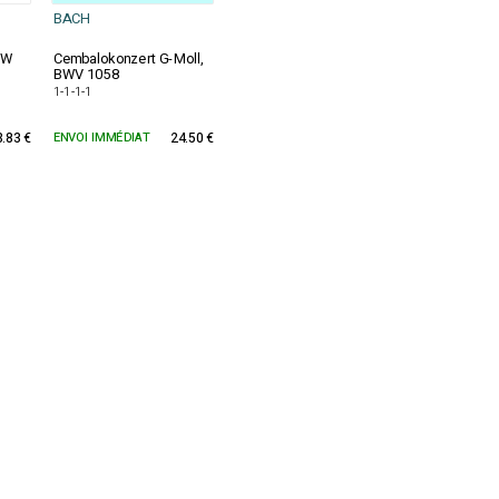
BACH
BW
Cembalokonzert G-Moll,
BWV 1058
1-1-1-1
3.83 €
ENVOI IMMÉDIAT
24.50 €