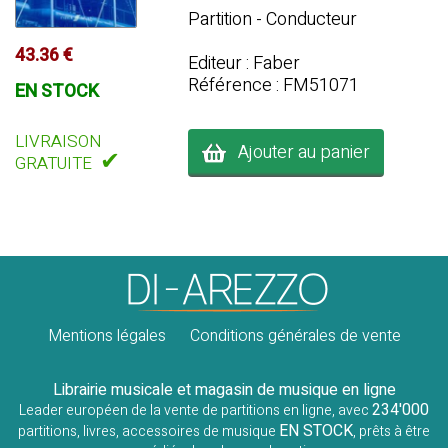
Partition - Conducteur
43.36 €
Editeur : Faber
Référence : FM51071
EN STOCK
LIVRAISON
Ajouter au panier
✔
GRATUITE
Mentions légales
Conditions générales de vente
Librairie musicale et magasin de musique en ligne
234'000
Leader européen de la vente de partitions en ligne, avec
EN STOCK
partitions, livres, accessoires de musique
, prêts à être