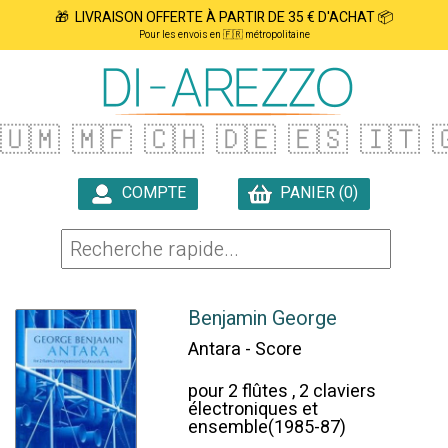
🎁 LIVRAISON OFFERTE À PARTIR DE 35 € D'ACHAT 📦
Pour les envois en 🇫🇷 métropolitaine
🇺🇲
🇲🇫
🇨🇭
🇩🇪
🇪🇸
🇮🇹

COMPTE
PANIER (0)

Benjamin George
Antara - Score
pour 2 flûtes , 2 claviers
électroniques et
ensemble(1985-87)