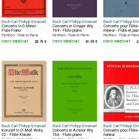
Bach Carl Philipp Emanuel
Bach Carl Philipp Emanuel
Bach Carl Philipp Em
Concerto In D Minor -
Concerto in G major Wq
Concerto pour Flûte 
Flute Piano
169 - Flûte piano
mineur - Flûte et pia
Partition - Flûte et Piano
Partition - Flûte et Piano
Partition - Flûte et Pian
ENVOI IMMÉDIAT
28.76 €
ENVOI IMMÉDIAT
41.59 €
ENVOI IMMÉDIAT
2
Bach Carl Philipp Emanuel
Bach Carl Philipp Emanuel
Bach Carl Philipp Em
Konzert In D-Moll Wotq
Concerto in A minor Wq
Concerto pour Flûte 
22 - Flöte Klavier
166 - Flute piano
mineur