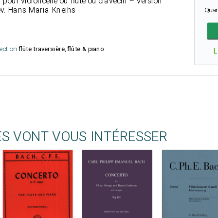
pour violoncelle ou flûte ou clavecin – Version
rév. Hans Maria Kneihs
Quan
lection
flûte traversière, flûte & piano
.
L
ES VONT VOUS INTÉRESSER