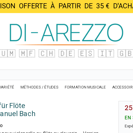
AISON OFFERTE À PARTIR DE 35 € D'
🇺🇲
🇲🇫
🇨🇭
🇩🇪
🇪🇸
🇮🇹
🇬
VARIÉTÉ
MÉTHODES / ÉTUDES
FORMATION MUSICALE
ACCESSOI
ür Flöte
25
manuel Bach
EN
no
Expé