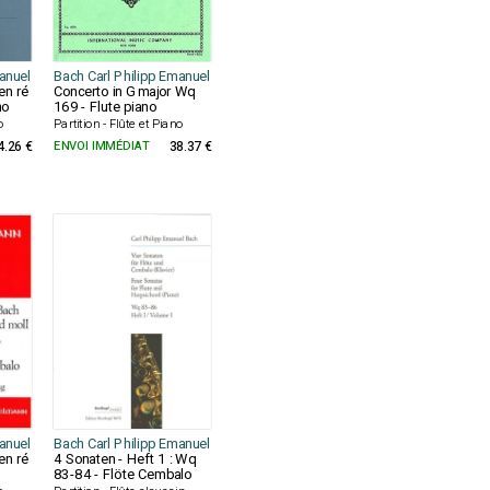
anuel
Bach Carl Philipp Emanuel
en ré
Concerto in G major Wq
no
169 - Flute piano
o
Partition - Flûte et Piano
4.26 €
ENVOI IMMÉDIAT
38.37 €
anuel
Bach Carl Philipp Emanuel
en ré
4 Sonaten - Heft 1 : Wq
83-84 - Flöte Cembalo