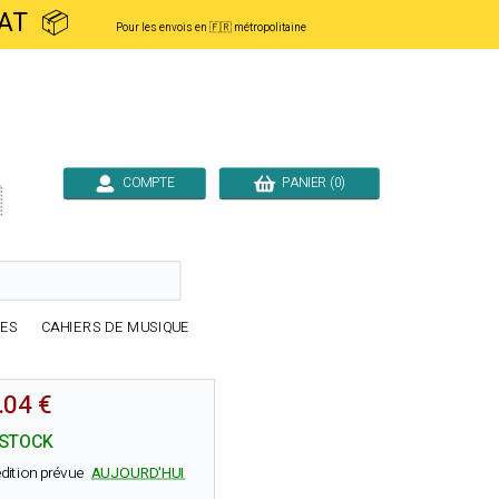
ACHAT 📦
Pour les envois en 🇫🇷 métropolitaine
COMPTE
PANIER (0)

RES
CAHIERS DE MUSIQUE
.04 €
 STOCK
dition prévue
AUJOURD'HUI