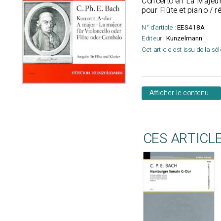
Concerto en La Majeur 
pour Flûte et piano / 
N° d'article :
EES418A
Editeur :
Kunzelmann
Cet article est issu de la sé
Afficher le contenu...
CES ARTICL