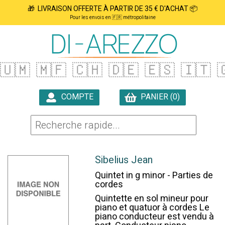
🎁 LIVRAISON OFFERTE À PARTIR DE 35 € D'ACHAT 📦
Pour les envois en 🇫🇷 métropolitaine
🇺🇲
🇲🇫
🇨🇭
🇩🇪
🇪🇸
🇮🇹

COMPTE
PANIER (0)

Sibelius Jean
Quintet in g minor - Parties de
cordes
Quintette en sol mineur pour
piano et quatuor à cordes Le
piano conducteur est vendu à