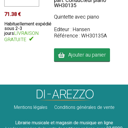
part. Conducteur piano
WH30135
71.38 €
Quintette avec piano
Habituellement expédié
sous 2-3
Editeur : Hansen
LIVRAISON
jours
Référence : WH30135A
✔
GRATUITE
Ajouter au panier
Mentions légales
Conditions générales de vente
Librairie musicale et magasin de musique en ligne