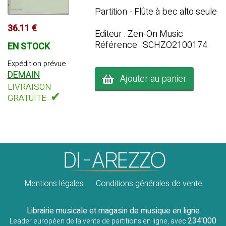
Partition - Flûte à bec alto seule
36.11 €
Editeur : Zen-On Music
Référence : SCHZO2100174
EN STOCK
Expédition prévue
DEMAIN
Ajouter au panier
LIVRAISON
✔
GRATUITE
Mentions légales
Conditions générales de vente
Librairie musicale et magasin de musique en ligne
234'000
Leader européen de la vente de partitions en ligne, avec