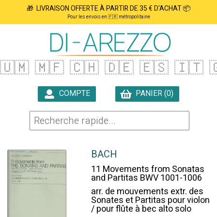
🎁 LIVRAISON OFFERTE À PARTIR DE 35 € D'ACHAT 📦
Pour les envois en 🇫🇷 métropolitaine
🇺🇲
🇲🇫
🇨🇭
🇩🇪
🇪🇸
🇮🇹

COMPTE
PANIER (0)

BACH
11 Movements from Sonatas
and Partitas BWV 1001-1006
arr. de mouvements extr. des
Sonates et Partitas pour violon
/ pour flûte à bec alto solo