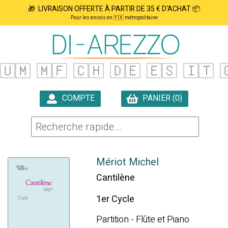
🎁 LIVRAISON OFFERTE À PARTIR DE 35 € D'ACHAT 📦
Pour les envois en 🇫🇷 métropolitaine
🇺🇲
🇲🇫
🇨🇭
🇩🇪
🇪🇸
🇮🇹

COMPTE
PANIER (0)

Mériot Michel
Cantilène
1er Cycle
Partition - Flûte et Piano