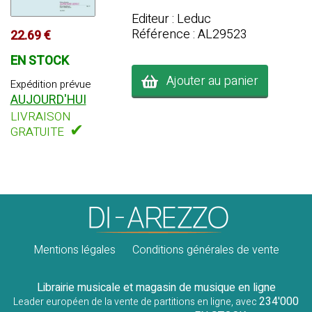
Editeur : Leduc
Référence : AL29523
22.69 €
EN STOCK
Ajouter au panier
Expédition prévue
AUJOURD'HUI
LIVRAISON
✔
GRATUITE
Mentions légales
Conditions générales de vente
Librairie musicale et magasin de musique en ligne
234'000
Leader européen de la vente de partitions en ligne, avec