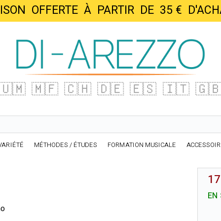
AISON OFFERTE À PARTIR DE 35 € D'
🇺🇲
🇲🇫
🇨🇭
🇩🇪
🇪🇸
🇮🇹
🇬
VARIÉTÉ
MÉTHODES / ÉTUDES
FORMATION MUSICALE
ACCESSOI
17
EN
no