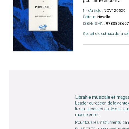
pour flûte et piano
N° d'article :
NOV120529
Editeur :
Novello
ISBN/ISMN :
9780853607
Cet article est issu de la sé
Librairie musicale et maga
Leader européen de la vente d
livres, accessoires de musiqu
monde entier.
Pour tous les instruments, dans