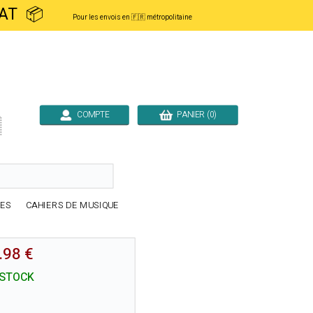
ACHAT 📦
Pour les envois en 🇫🇷 métropolitaine
COMPTE
PANIER (0)

RES
CAHIERS DE MUSIQUE
.98 €
 STOCK