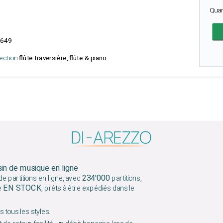
Qua
649
lection
flûte traversière, flûte & piano
.
sin de musique en ligne
234'000
e partitions en ligne, avec
partitions,
EN STOCK
e
, prêts à être expédiés dans le
 tous les styles.