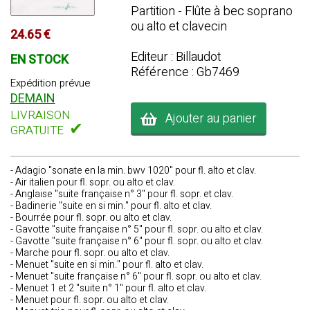
Partition - Flûte à bec soprano
ou alto et clavecin
24.65 €
Editeur : Billaudot
EN STOCK
Référence : Gb7469
Expédition prévue
DEMAIN
LIVRAISON
Ajouter au panier
✔
GRATUITE
- Adagio "sonate en la min. bwv 1020" pour fl. alto et clav.
- Air italien pour fl. sopr. ou alto et clav.
- Anglaise "suite française n° 3" pour fl. sopr. et clav.
- Badinerie "suite en si min." pour fl. alto et clav.
- Bourrée pour fl. sopr. ou alto et clav.
- Gavotte "suite française n° 5" pour fl. sopr. ou alto et clav.
- Gavotte "suite française n° 6" pour fl. sopr. ou alto et clav.
- Marche pour fl. sopr. ou alto et clav.
- Menuet "suite en si min." pour fl. alto et clav.
- Menuet "suite française n° 6" pour fl. sopr. ou alto et clav.
- Menuet 1 et 2 "suite n° 1" pour fl. alto et clav.
- Menuet pour fl. sopr. ou alto et clav.