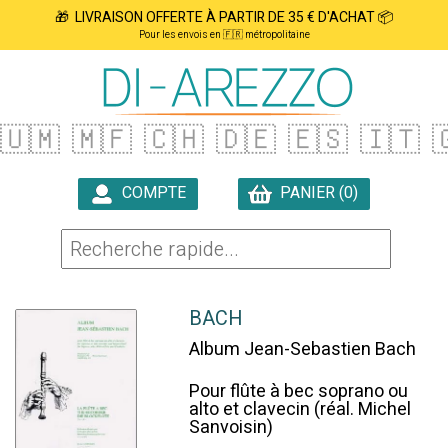
🎁 LIVRAISON OFFERTE À PARTIR DE 35 € D'ACHAT 📦
Pour les envois en 🇫🇷 métropolitaine
🇺🇲
🇲🇫
🇨🇭
🇩🇪
🇪🇸
🇮🇹

COMPTE
PANIER (0)

BACH
Album Jean-Sebastien Bach
Pour flûte à bec soprano ou
alto et clavecin (réal. Michel
Sanvoisin)