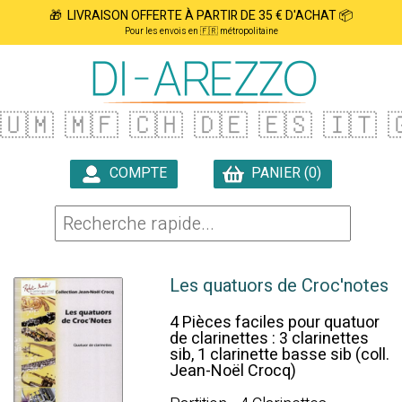
🎁 LIVRAISON OFFERTE À PARTIR DE 35 € D'ACHAT 📦
Pour les envois en 🇫🇷 métropolitaine
🇺🇲
🇲🇫
🇨🇭
🇩🇪
🇪🇸
🇮🇹

COMPTE
PANIER (0)

Les quatuors de Croc'notes
4 Pièces faciles pour quatuor
de clarinettes : 3 clarinettes
sib, 1 clarinette basse sib (coll.
Jean-Noël Crocq)