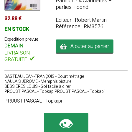
Partition - 4 Clarinettes –
parties + cond.
32.88 €
Editeur : Robert Martin
Référence : RM3576
EN STOCK
Expédition prévue
DEMAIN
Ajouter au panier
LIVRAISON
✔
GRATUITE
BASTEAU JEAN-FRANÇOIS - Court métrage
NAULAIS JÉRÔME - Memphis picture
BESSIÈRES LOUIS - Sol facile à cirer
PROUST PASCAL - TopkapiPROUST PASCAL - Topkapi
PROUST PASCAL - Topkapi
👁️