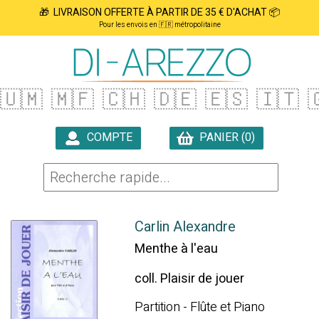
🎁 LIVRAISON OFFERTE À PARTIR DE 35 € D'ACHAT 📦
Pour les envois en 🇫🇷 métropolitaine
🇺🇲
🇲🇫
🇨🇭
🇩🇪
🇪🇸
🇮🇹

COMPTE
PANIER (0)

Carlin Alexandre
Menthe à l'eau
coll. Plaisir de jouer
Partition - Flûte et Piano