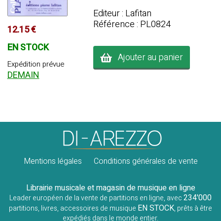
Editeur : Lafitan
Référence : PL0824
12.15 €
EN STOCK
Ajouter au panier
Expédition prévue
DEMAIN
Mentions légales
Conditions générales de vente
Librairie musicale et magasin de musique en ligne
234'000
Leader européen de la vente de partitions en ligne, avec
EN STOCK
partitions, livres, accessoires de musique
, prêts à être
expédiés dans le monde entier.