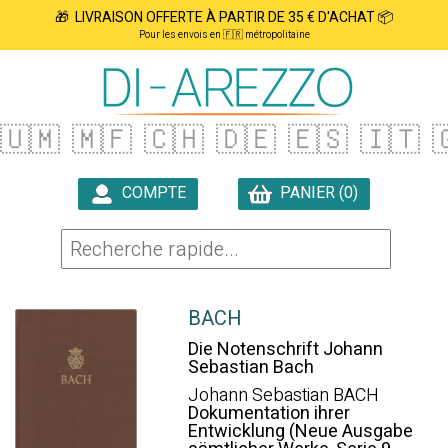
🎁 LIVRAISON OFFERTE À PARTIR DE 35 € D'ACHAT 📦
Pour les envois en 🇫🇷 métropolitaine
🇺🇲
🇲🇫
🇨🇭
🇩🇪
🇪🇸
🇮🇹

COMPTE
PANIER (0)

BACH
Die Notenschrift Johann
Sebastian Bach
Johann Sebastian BACH
Dokumentation ihrer
Entwicklung (Neue Ausgabe