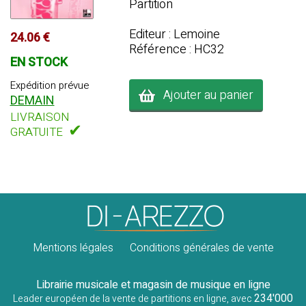
Partition
Editeur : Lemoine
24.06 €
Référence : HC32
EN STOCK
Expédition prévue
Ajouter au panier
DEMAIN
LIVRAISON
✔
GRATUITE
Mentions légales
Conditions générales de vente
Librairie musicale et magasin de musique en ligne
234'000
Leader européen de la vente de partitions en ligne, avec