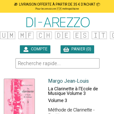
🎁 LIVRAISON OFFERTE À PARTIR DE 35 € D'ACHAT 📦
Pour les envois en 🇫🇷 métropolitaine
🇺🇲
🇲🇫
🇨🇭
🇩🇪
🇪🇸
🇮🇹

COMPTE
PANIER (0)

Margo Jean-Louis
La Clarinette à l'Ecole de
Musique Volume 3
Volume 3
Méthode de Clarinette -