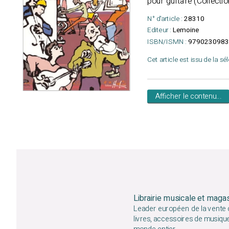
pour guitare (Collectio
N° d'article :
28310
Editeur :
Lemoine
ISBN/ISMN :
9790230983
Cet article est issu de la sé
Afficher le contenu...
Librairie musicale et maga
Leader européen de la vente d
livres, accessoires de musiqu