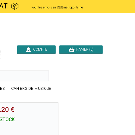
ACHAT 📦
Pour les envois en 🇫🇷 métropolitaine
COMPTE
PANIER (0)

RES
CAHIERS DE MUSIQUE
.20 €
 STOCK