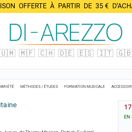
AISON OFFERTE À PARTIR DE 35 € D'
🇺🇲
🇲🇫
🇨🇭
🇩🇪
🇪🇸
🇮🇹
🇬
VARIÉTÉ
MÉTHODES / ÉTUDES
FORMATION MUSICALE
ACCESSOI
taine
17
o
EN