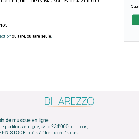
n Junior, dir.Thierry Masson, Patrick Guillem)
Qua
105
lection
guitare, guitare seule
.
sin de musique en ligne
234'000
e partitions en ligne, avec
partitions,
EN STOCK
e
, prêts à être expédiés dans le