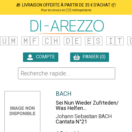
🎁 LIVRAISON OFFERTE À PARTIR DE 35 € D'ACHAT 📦
Pour les envois en 🇫🇷 métropolitaine
🇺🇲
🇲🇫
🇨🇭
🇩🇪
🇪🇸
🇮🇹

COMPTE
PANIER (0)

BACH
Sei Nun Wieder Zufrteden/
Was Helfen...
Johann Sebastian BACH
Cantata N°21