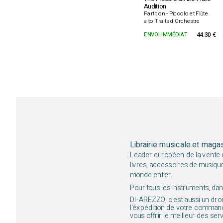
Audition
Partition - Piccolo et Flûte
alto Traits d'Orchestre
ENVOI IMMÉDIAT
44.30 €
Librairie musicale et maga
Leader européen de la vente d
livres, accessoires de musiqu
monde entier.
Pour tous les instruments, dans
DI-AREZZO, c'est aussi un droit
l'éxpédition de votre command
vous offrir le meilleur des ser