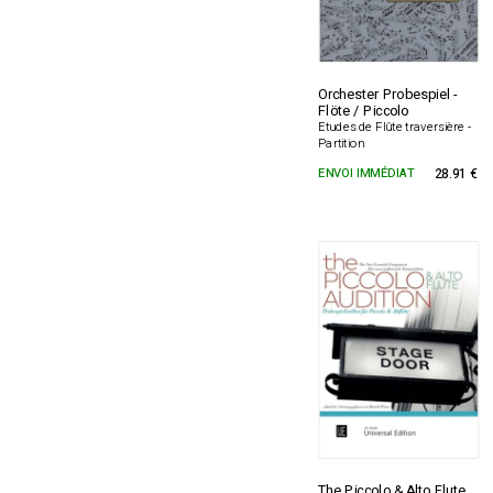
Orchester Probespiel -
Flöte / Piccolo
Etudes de Flûte traversière -
Partition
ENVOI IMMÉDIAT
28.91 €
The Piccolo & Alto Flute