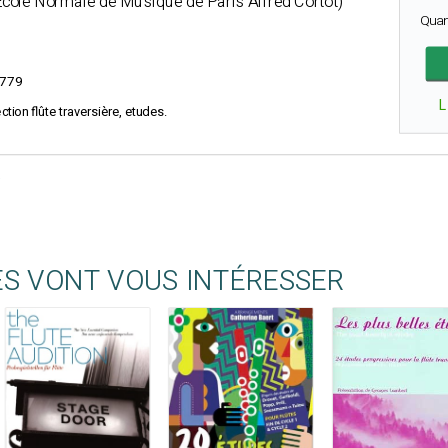
l'Ecole Normale de Musique de Paris Alfred Cortot)
Quan
779
L
ection flûte traversière, etudes.
ES VONT VOUS INTÉRESSER