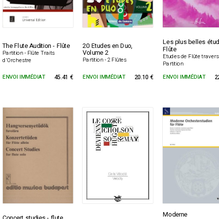
Les plus belles étud
The Flute Audition - Flûte
20 Etudes en Duo,
Flûte
Volume 2
Partition - Flûte Traits
Etudes de Flûte travers
Partition - 2 Flûtes
d'Orchestre
Partition
ENVOI IMMÉDIAT
45.41 €
ENVOI IMMÉDIAT
20.10 €
ENVOI IMMÉDIAT
2
Moderne
Concert studies - flute