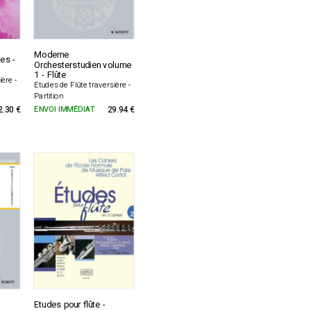
Moderne
es -
Orchesterstudien volume
1 - Flûte
ière -
Etudes de Flûte traversière -
Partition
2.30 €
ENVOI IMMÉDIAT
29.94 €
Etudes pour flûte -