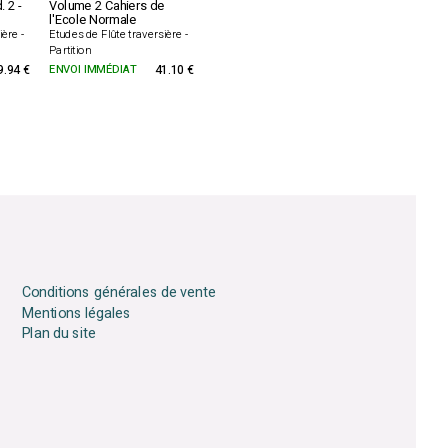
. 2 -
Volume 2 Cahiers de
l'Ecole Normale
ière -
Etudes de Flûte traversière -
Partition
9.94 €
ENVOI IMMÉDIAT
41.10 €
Conditions générales de vente
Mentions légales
Plan du site