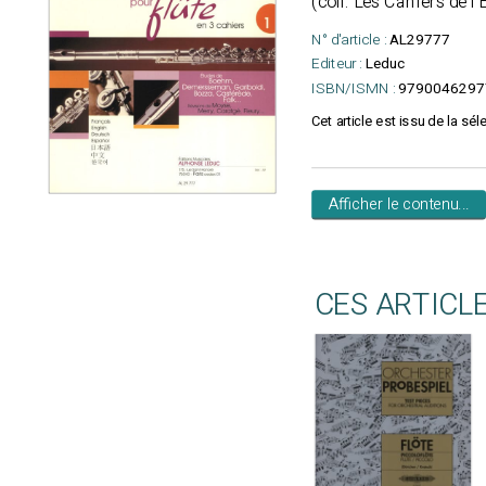
(coll. Les Cahiers de 
N° d'article :
AL29777
Editeur :
Leduc
ISBN/ISMN :
9790046297
Cet article est issu de la sél
Afficher le contenu...
CES ARTICL