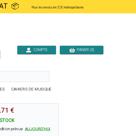
ACHAT 📦
Pour les envois en 🇫🇷 métropolitaine
COMPTE
PANIER (0)

RES
CAHIERS DE MUSIQUE
.71 €
 STOCK
dition prévue
AUJOURD'HUI