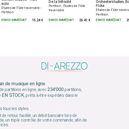
De la Vélocité
Orchesterstudien, Bd
solo
Flöte
Partition - Etudes de Flûte
Etudes de Flûte traversière -
Etudes de Flûte travers
traversière
Partition
Partition
ENVOI IMMÉDIAT
15.24 €
ENVOI IMMÉDIAT
26.41 €
ENVOI IMMÉDIAT
2
sin de musique en ligne
234'000
e partitions en ligne, avec
partitions,
EN STOCK
e
, prêts à être expédiés dans le
 tous les styles.
 de retour facilité, un débit bancaire lors de
e, un triple contrôle de votre commande, afin de
vices.