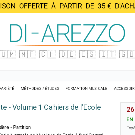
AISON OFFERTE À PARTIR DE 35 € D'
🇺🇲
🇲🇫
🇨🇭
🇩🇪
🇪🇸
🇮🇹
🇬
VARIÉTÉ
MÉTHODES / ÉTUDES
FORMATION MUSICALE
ACCESSOI
te - Volume 1 Cahiers de l'Ecole
26
EN
ière - Partition
Expé