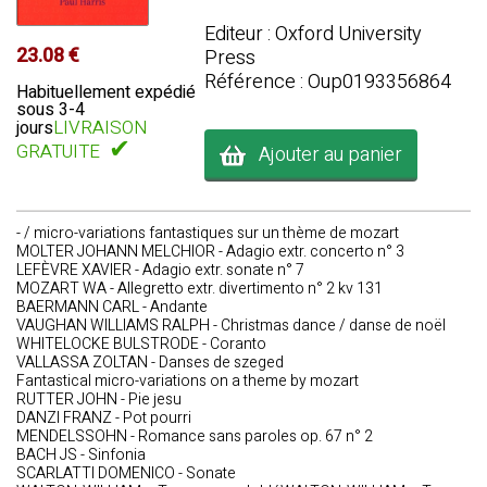
Editeur : Oxford University
23.08 €
Press
Référence : Oup0193356864
Habituellement expédié
sous 3-4
LIVRAISON
jours
✔
GRATUITE
Ajouter au panier
- / micro-variations fantastiques sur un thème de mozart
MOLTER JOHANN MELCHIOR - Adagio extr. concerto n° 3
LEFÈVRE XAVIER - Adagio extr. sonate n° 7
MOZART WA - Allegretto extr. divertimento n° 2 kv 131
BAERMANN CARL - Andante
VAUGHAN WILLIAMS RALPH - Christmas dance / danse de noël
WHITELOCKE BULSTRODE - Coranto
VALLASSA ZOLTAN - Danses de szeged
Fantastical micro-variations on a theme by mozart
RUTTER JOHN - Pie jesu
DANZI FRANZ - Pot pourri
MENDELSSOHN - Romance sans paroles op. 67 n° 2
BACH JS - Sinfonia
SCARLATTI DOMENICO - Sonate