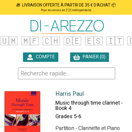
🎁 LIVRAISON OFFERTE À PARTIR DE 35 € D'ACHAT 📦
Pour les envois en 🇫🇷 métropolitaine
🇺🇲
🇲🇫
🇨🇭
🇩🇪
🇪🇸
🇮🇹

COMPTE
PANIER (0)

Harris Paul
Music through time clarinet -
Book 4
Grades 5-6
Partition - Clarinette et Piano