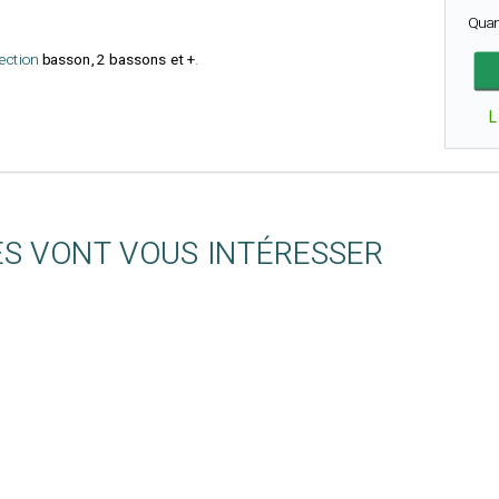
Quan
lection
basson, 2 bassons et +
.
L
ES VONT VOUS INTÉRESSER