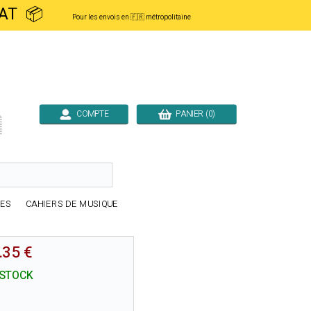
ACHAT 📦
Pour les envois en 🇫🇷 métropolitaine
COMPTE
PANIER (0)

RES
CAHIERS DE MUSIQUE
.35 €
 STOCK