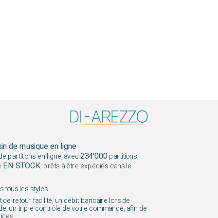
sin de musique en ligne
234'000
e partitions en ligne, avec
partitions,
EN STOCK
e
, prêts à être expédiés dans le
 tous les styles.
 de retour facilité, un débit bancaire lors de
e, un triple contrôle de votre commande, afin de
vices.