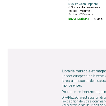
Dupuits Jean-Baptiste
6 Suittes d'amusements
en duo - Volume 1
Partition - 2 Bassons
ENVOI IMMÉDIAT
29.35 €
Librairie musicale et maga
Leader européen de la vente d
livres, accessoires de musiqu
monde entier.
Pour tous les instruments, dans
DI-AREZZO, c'est aussi un droit
l'éxpédition de votre command
vous offrir le meilleur des ser