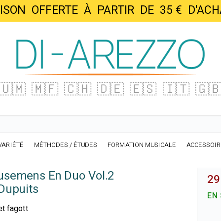
AISON OFFERTE À PARTIR DE 35 € D'
🇺🇲
🇲🇫
🇨🇭
🇩🇪
🇪🇸
🇮🇹
🇬
VARIÉTÉ
MÉTHODES / ÉTUDES
FORMATION MUSICALE
ACCESSOI
musemens En Duo Vol.2
29
Dupuits
EN
et fagott