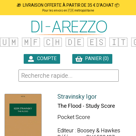
🎁 LIVRAISON OFFERTE À PARTIR DE 35 € D'ACHAT 📦
Pour les envois en 🇫🇷 métropolitaine
🇺🇲
🇲🇫
🇨🇭
🇩🇪
🇪🇸
🇮🇹

COMPTE
PANIER (0)

Stravinsky Igor
The Flood - Study Score
Pocket Score
Editeur : Boosey & Hawkes