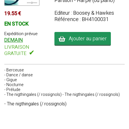
Partition - Harpe (ou piano)
Editeur : Boosey & Hawkes
19.55 €
Référence : BH4100031
EN STOCK
Expédition prévue
Ajouter au panier
DEMAIN
LIVRAISON
✔
GRATUITE
- Berceuse
- Dance / danse
- Gigue
- Nocturne
- Prélude
- The nigthingales (/ rossignols) - The nigthingales (/ rossignols)
- The nigthingales (/ rossignols)