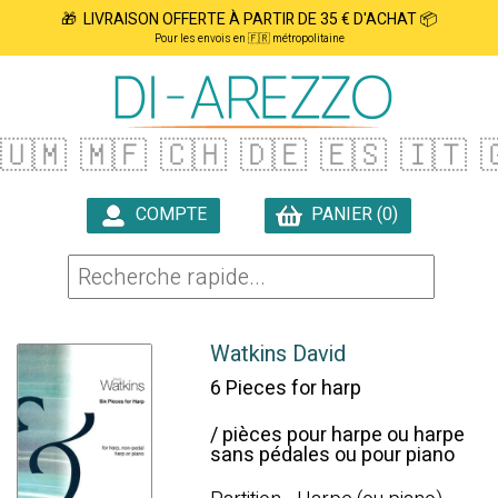
🎁 LIVRAISON OFFERTE À PARTIR DE 35 € D'ACHAT 📦
Pour les envois en 🇫🇷 métropolitaine
🇺🇲
🇲🇫
🇨🇭
🇩🇪
🇪🇸
🇮🇹

COMPTE
PANIER (0)

Watkins David
6 Pieces for harp
/ pièces pour harpe ou harpe
sans pédales ou pour piano