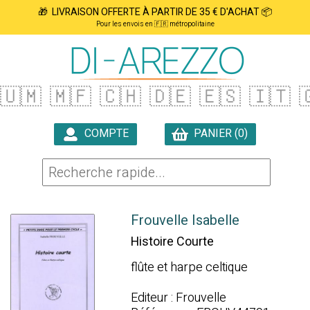
🎁 LIVRAISON OFFERTE À PARTIR DE 35 € D'ACHAT 📦
Pour les envois en 🇫🇷 métropolitaine
🇺🇲
🇲🇫
🇨🇭
🇩🇪
🇪🇸
🇮🇹

COMPTE
PANIER (0)

Frouvelle Isabelle
Histoire Courte
flûte et harpe celtique
Editeur : Frouvelle