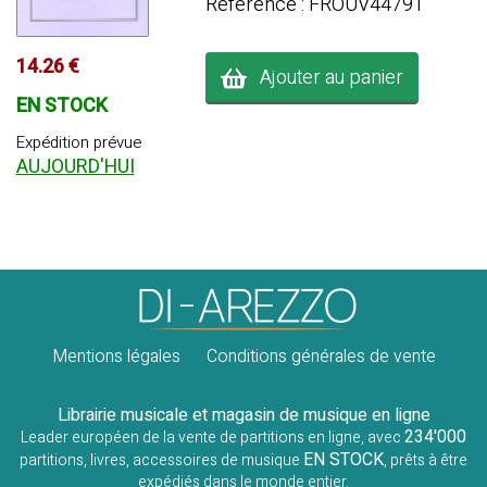
Référence : FROUV44791
14.26 €
Ajouter au panier
EN STOCK
Expédition prévue
AUJOURD'HUI
Mentions légales
Conditions générales de vente
Librairie musicale et magasin de musique en ligne
234'000
Leader européen de la vente de partitions en ligne, avec
EN STOCK
partitions, livres, accessoires de musique
, prêts à être
expédiés dans le monde entier.