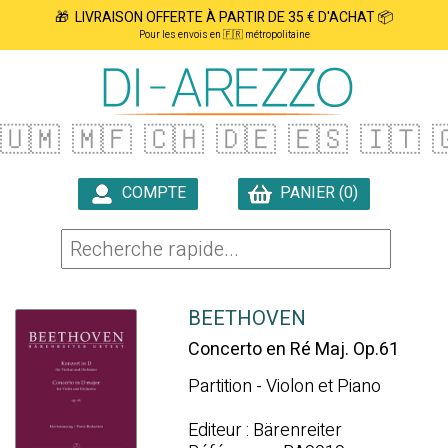
🎁 LIVRAISON OFFERTE À PARTIR DE 35 € D'ACHAT 📦
Pour les envois en 🇫🇷 métropolitaine
🇺🇲
🇲🇫
🇨🇭
🇩🇪
🇪🇸
🇮🇹

COMPTE
PANIER (0)

BEETHOVEN
Concerto en Ré Maj. Op.61
Partition - Violon et Piano
Editeur : Bärenreiter