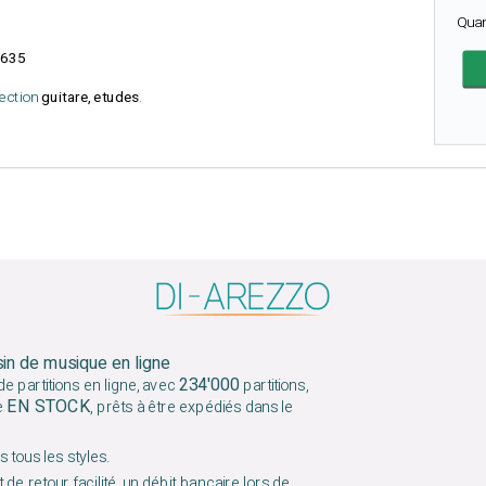
Qua
635
lection
guitare, etudes
.
sin de musique en ligne
234'000
e partitions en ligne, avec
partitions,
EN STOCK
e
, prêts à être expédiés dans le
 tous les styles.
 de retour facilité, un débit bancaire lors de