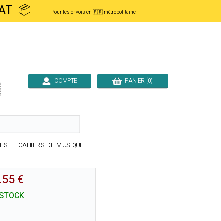
ACHAT 📦
Pour les envois en 🇫🇷 métropolitaine
COMPTE
PANIER (0)

RES
CAHIERS DE MUSIQUE
.55 €
 STOCK