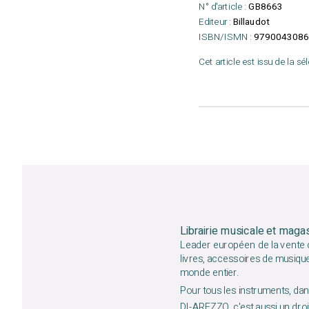
N° d'article :
GB8663
Editeur :
Billaudot
ISBN/ISMN :
9790043086
Cet article est issu de la sé
Librairie musicale et maga
Leader européen de la vente d
livres, accessoires de musiqu
monde entier.
Pour tous les instruments, dans
DI-AREZZO, c'est aussi un droit