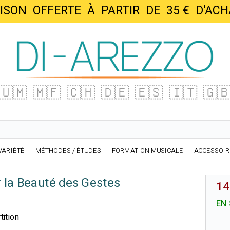
AISON OFFERTE À PARTIR DE 35 € D'
🇺🇲
🇲🇫
🇨🇭
🇩🇪
🇪🇸
🇮🇹
🇬
VARIÉTÉ
MÉTHODES / ÉTUDES
FORMATION MUSICALE
ACCESSOI
 la Beauté des Gestes
14
EN
tition