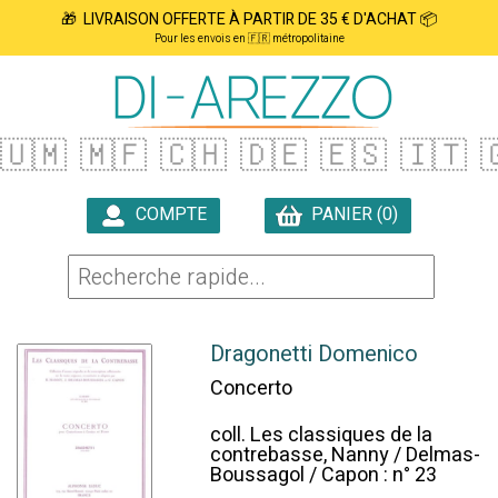
🎁 LIVRAISON OFFERTE À PARTIR DE 35 € D'ACHAT 📦
Pour les envois en 🇫🇷 métropolitaine
🇺🇲
🇲🇫
🇨🇭
🇩🇪
🇪🇸
🇮🇹

COMPTE
PANIER (0)

Dragonetti Domenico
Concerto
coll. Les classiques de la
contrebasse, Nanny / Delmas-
Boussagol / Capon : n° 23