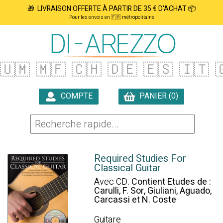
🎁 LIVRAISON OFFERTE À PARTIR DE 35 € D'ACHAT 📦
Pour les envois en 🇫🇷 métropolitaine
🇺🇲
🇲🇫
🇨🇭
🇩🇪
🇪🇸
🇮🇹

COMPTE
PANIER (0)

Required Studies For
Classical Guitar
Avec CD
. Contient Etudes de :
Carulli, F. Sor, Giuliani, Aguado,
Carcassi et N. Coste
Guitare