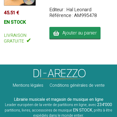
Editeur : Hal Leonard
45.51 €
Référence : AM995478
EN STOCK
Ajouter au panier
LIVRAISON
✔
GRATUITE
Mentions légales
Conditions générales de vente
Librairie musicale et magasin de musique en ligne
234'000
Leader européen de la vente de partitions en ligne, avec
EN STOCK
partitions, livres, accessoires de musique
, prêts à être
expédiés dans le monde entier.