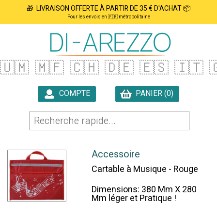
🎁 LIVRAISON OFFERTE À PARTIR DE 35 € D'ACHAT 📦
Pour les envois en 🇫🇷 métropolitaine
🇺🇲
🇲🇫
🇨🇭
🇩🇪
🇪🇸
🇮🇹

COMPTE
PANIER (0)

Accessoire
Cartable à Musique - Rouge
Dimensions: 380 Mm X 280
Mm léger et Pratique !